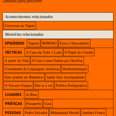
caminho para percorrer.
Acontecimentos relacionados
Conversas no Tapete
Memórias relacionadas
EPISÓDIOS
Tapetes
BOWING
Erros e Desconforto
TÁCTICAS
A Casa em Todo o Lado
O Papel da Comida
A partir da Vida
O Caos é uma Ordem por Decifrar
Cruzamento de Línguagens Artísticas
Desdramatização
Saris podem ser Bandeiras
Andar bem Acompanhado
O Terceiro Espaço
Dar-se a ver
Política Prefigurativa
LUGARES
As Ruas
PRÁTICAS
Passaporte
Casa
PESSOAS
Pedro Salvador
Muhammed Shoaib
António Franco