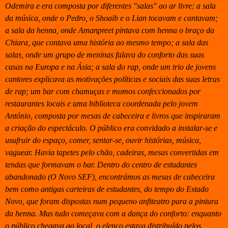
Odemira e era composta por diferentes "salas" ao ar livre: a sala
da música, onde o Pedro, o Shoaib e o Lian tocavam e cantavam;
a sala da henna, onde Amanpreet pintava com henna o braço da
Chiara, que contava uma história ao mesmo tempo; a sala das
salas, onde um grupo de meninas falava do conforto das suas
casas na Europa e na Ásia; a sala do rap, onde um trio de jovens
cantores explicava as motivações políticas e sociais das suas letras
de rap; um bar com chamuças e momos confeccionados por
restaurantes locais e uma biblioteca coordenada pelo jovem
António, composta por mesas de cabeceira e livros que inspiraram
a criação do espectáculo. O público era convidado a instalar-se e
usufruir do espaço, comer, sentar-se, ouvir histórias, música,
vaguear. Havia tapetes pelo chão, cadeiras, mesas convertidas em
tendas que formavam o bar. Dentro do centro de estudantes
abandonado (O Novo SEF), encontrámos as mesas de cabeceira
bem como antigas carteiras de estudantes, do tempo do Estado
Novo, que foram dispostas num pequeno anfiteatro para a pintura
da henna. Mas tudo começava com a dança do conforto: enquanto
o público chegava ao local, o elenco estava distribuído pelos