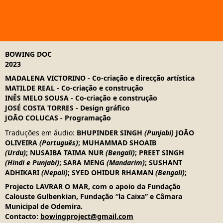
BOWING DOC
2023
MADALENA VICTORINO
-
Co-criação e direcção artística
MATILDE REAL
-
Co-criação e construção
INÊS MELO SOUSA
-
Co-criação e construção
JOSÉ COSTA TORRES
-
Design gráfico
JOÃO COLUCAS
-
Programação
Traduções em áudio
:
BHUPINDER SINGH
(Punjabi)
JOÃO
OLIVEIRA
(Português)
;
MUHAMMAD SHOAIB
(Urdu)
;
NUSAIBA TAIMA NUR
(Bengali)
;
PREET SINGH
(Hindi e Punjabi)
;
SARA MENG
(Mandarim)
;
SUSHANT
ADHIKARI
(Nepali)
;
SYED OHIDUR RHAMAN
(Bengali)
;
Projecto LAVRAR O MAR, com o apoio da Fundação
Calouste Gulbenkian, Fundação “la Caixa” e Câmara
Municipal de Odemira.
Contacto:
bowingproject@gmail.com